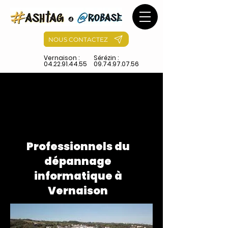
NOUS CONTACTEZ
Vernaison :
Sérézin :
04.22.91.44.55
09.74.97.07.56
Professionnels du
dépannage
informatique à
Vernaison