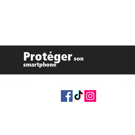
Protéger
son
smartphone
HA
 PRODUITS
NOUS SUIVRE
Accue
hones neufs et
Menti
tionnés
RGPD
eurs et Tablettes
La bo
ires et connectiques
CGV
connectés
hes d'encre