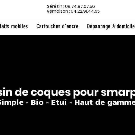
Sérézin : 09.74.97.07.56
Vernaison : 04.22.91.44.55
faits mobiles
Cartouches d'encre
Dépannage à domicile
in de coques pour smar
Simple - Bio - Etui - Haut de gamm