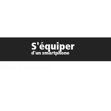
S'équiper
d'un smartphone
SHTAG & AROBASE
il
ons légales
utique