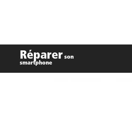
Réparer
son
smartphone
NOS SERVICES
NOS
Réparation smartphone
Smartp
Réparation ordinateur
recondi
Dépannage informatique
Ordinat
Coques smartphones
Accesso
Sauvegarde de données
Objets 
Verre trempé et Protection
Cartouc
Réparation jeux vidéos
Remerciements