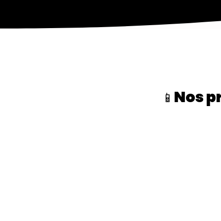
Nos p
📱